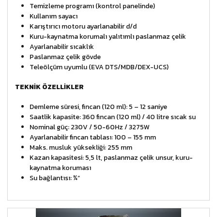
Temizleme programı (kontrol panelinde)
Kullanım sayacı
Karıştırıcı motoru ayarlanabilir d/d
Kuru-kaynatma korumalı yalıtımlı paslanmaz çelik
Ayarlanabilir sıcaklık
Paslanmaz çelik gövde
Teleölçüm uyumlu (EVA DTS/MDB/DEX-UCS)
TEKNİK ÖZELLİKLER
Demleme süresi, fincan (120 ml): 5 – 12 saniye
Saatlik kapasite: 360 fincan (120 ml) / 40 litre sıcak su
Nominal güç: 230V / 50-60Hz / 3275W
Ayarlanabilir fincan tablası: 100 – 155 mm
Maks. musluk yüksekliği: 255 mm
Kazan kapasitesi: 5,5 lt, paslanmaz çelik unsur, kuru-
kaynatma koruması
Su bağlantısı: ¾“