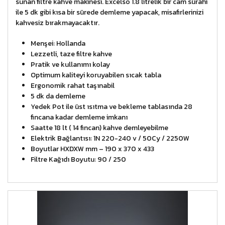
sunan filtre kahve makinesi. Excelso 1.8 litrelik bir cam sürahi
ile 5 dk gibi kısa bir sürede demleme yapacak, misafirlerinizi
kahvesiz bırakmayacaktır.
Menşei: Hollanda
Lezzetli, taze filtre kahve
Pratik ve kullanımı kolay
Optimum kaliteyi koruyabilen sıcak tabla
Ergonomik rahat taşınabil
5 dk da demleme
Yedek Pot ile üst ısıtma ve bekleme tablasında 28
fincana kadar demleme imkanı
Saatte 18 lt ( 14 fincan) kahve demleyebilme
Elektrik Bağlantısı: 1N 220-240 v / 50Cy / 2250W
Boyutlar HXDXW mm – 190 x 370 x 433
Filtre Kağıdı Boyutu: 90 / 250