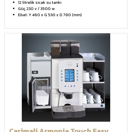
12 litrelik sıcak su tankı
Güç 230 v / 3500 w
Ebat: Y 460 x G 530 x D 780 (mm)
Carimali Armonia Touch Easy