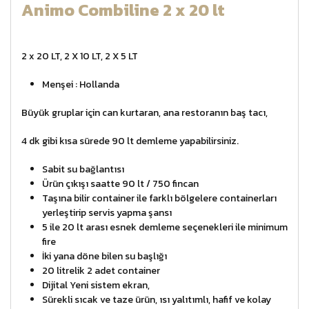
Animo Combiline 2 x 20 lt
2 x 20 LT, 2 X 10 LT, 2 X 5 LT
Menşei : Hollanda
Büyük gruplar için can kurtaran, ana restoranın baş tacı,
4 dk gibi kısa sürede 90 lt demleme yapabilirsiniz.
Sabit su bağlantısı
Ürün çıkışı saatte 90 lt / 750 fincan
Taşına bilir container ile farklı bölgelere containerları
yerleştirip servis yapma şansı
5 ile 20 lt arası esnek demleme seçenekleri ile minimum
fire
İki yana döne bilen su başlığı
20 litrelik 2 adet container
Dijital Yeni sistem ekran,
Sürekli sıcak ve taze ürün, ısı yalıtımlı, hafif ve kolay