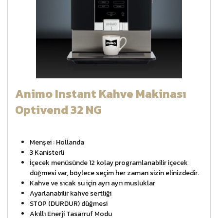
Animo Instant Kahve Makinası
Optivend 32 NG
Menşei : Hollanda
3 Kanisterli
İçecek menüsünde 12 kolay programlanabilir içecek
düğmesi var, böylece seçim her zaman sizin elinizdedir.
Kahve ve sıcak su için ayrı ayrı musluklar
Ayarlanabilir kahve sertliği
STOP (DURDUR) düğmesi
Akıllı Enerji Tasarruf Modu