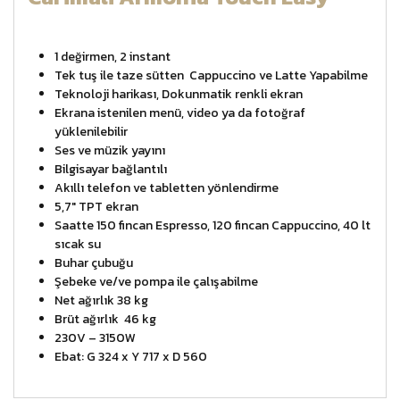
1 değirmen, 2 instant
Tek tuş ile taze sütten Cappuccino ve Latte Yapabilme
Teknoloji harikası, Dokunmatik renkli ekran
Ekrana istenilen menü, video ya da fotoğraf
yüklenilebilir
Ses ve müzik yayını
Bilgisayar bağlantılı
Akıllı telefon ve tabletten yönlendirme
5,7″ TPT ekran
Saatte 150 fincan Espresso, 120 fincan Cappuccino, 40 lt
sıcak su
Buhar çubuğu
Şebeke ve/ve pompa ile çalışabilme
Net ağırlık 38 kg
Brüt ağırlık 46 kg
230V – 3150W
Ebat: G 324 x Y 717 x D 560