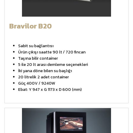
Bravilor B20
Sabit su bağlantısı
Ürün çıkışı saatte 90 lt / 720 fincan
Taşına bilir container
5 ile 20 lt arası demleme seçenekleri
İki yana döne bilen su başlığı
20 litrelik 2 adet container
Güç 400V / 9240W
Ebat: Y 947 x G 1173 x D 600 (mm)