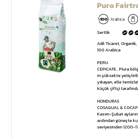
Puro Fairt
100
Arabica
Sertlik
Adil Ticaret, Organik
100 Arabica
PERU
CEPICAFE , Piura böl
m yüksekte yetiştiril
yıkayan, elle temizl
küçük çiftçi tarafınd
HONDURAS
COSAGUAL & COCAFCA
Kasım-Şubat aylarında
ardından güneşte kur
seviyesinden 1200-17