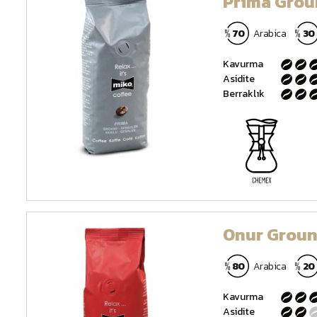
Prima Grou
70
Arabica
30
Kavurma
Asidite
Berraklık
Onur Grou
80
Arabica
20
Kavurma
Asidite