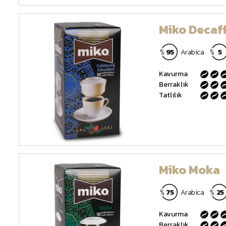
Miko Decaf
95
Arabica
5
Kavurma
Berraklık
Tatlılık
Miko Moka
75
Arabica
25
Kavurma
Berraklık