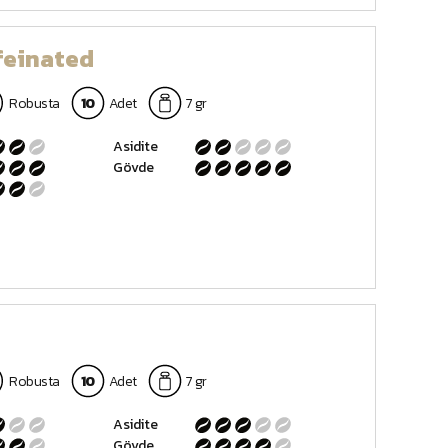
feinated
Robusta
10
Adet
7 gr
Asidite
Gövde
Robusta
10
Adet
7 gr
Asidite
Gövde