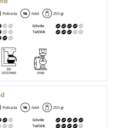
nd
Robusta
16
Adet
250 gr
Gövde
Tatlılık
nd
Robusta
16
Adet
250 gr
Gövde
Tatlılık