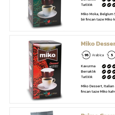
Tatlılık
Miko Moka, Belgium 
bir fincan taze Miko 
Miko Desse
95
Arabica
5
Kavurma
Berraklık
Tatlılık
Miko Dessert, Italian
fincan taze Miko kahv