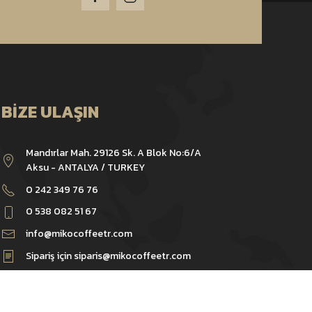
BIZE ULAŞIN
Mandırlar Mah. 29126 Sk. A Blok No:6/A
Aksu - ANTALYA / TURKEY
0 242 349 76 76
0 538 082 51 67
info@mikocoffeetr.com
Sipariş için
siparis@mikocoffeetr.com