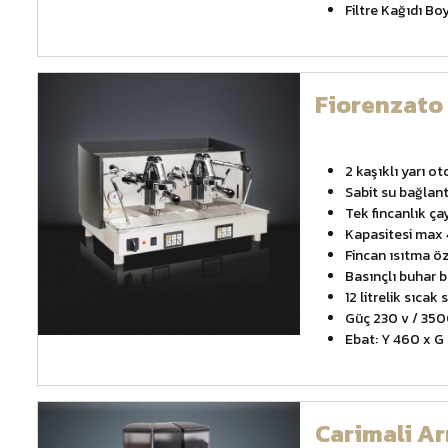
Filtre Kağıdı Bo
Fiorenzato 
2 kaşıklı yarı o
Sabit su bağlant
Tek fincanlık ça
Kapasitesi max 
Fincan ısıtma öz
Basınçlı buhar 
12 litrelik sıcak 
Güç 230 v / 350
Ebat: Y 460 x G
Carimali A