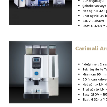
Buhar çubuğu
Şebeke ve/veye 
Net ağırlık 42 k
Brüt ağırlık 49 
230V – 3150W
Ebat: G 324 x Y 
Carimali A
1 değirmen, 2 in
Tek tuş ile ile
Minimum 95 mm,
60 fincan kahve
Net ağırlık LM: 
Brut ağırlık LM:
Easy: 230V – 1
Ebat: G 324 x Y 