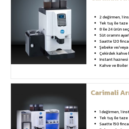
2 değirmen, 1 in
Tek tuş ile taz
8 ile 24 ürün se
Süt oranını aya
Saatte 120 finca
Şebeke ve/veya 
Çekirdek kahve 
Instant haznesi
Kahve ve Boiler
Carimali A
1 değirmen, 1 ins
Tek tuş ile taz
Saatte 150 finca