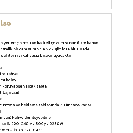
lso
 yerler için hızlı ve kaliteli çözüm sunan filtre kahve
itrelik bir cam sürahi ile 5 dk gibi kısa bir sürede
afirlerinizi kahvesiz bırakmayacaktır.
a
ltre kahve
ımı kolay
i koruyabilen sıcak tabla
 taşınabil
e
st ısıtma ve bekleme tablasında 28 fincana kadar
ı
4 fincan) kahve demleyebilme
tısı: 1N 220-240 v / 50Cy / 2250W
 mm – 190 x 370 x 433