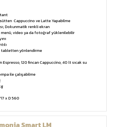
stant
e sütten Cappuccino ve Latte Yapabilme
ası, Dokunmatik renkli ekran
 menü, video ya da fotoğraf yüklenilebilir
yını
tılı
e tabletten yönlendirme
n Espresso, 120 fincan Cappuccino, 40 lt sıcak su
mpa ile çalışabilme
g
kg
717 x D 560
rmonia Smart LM