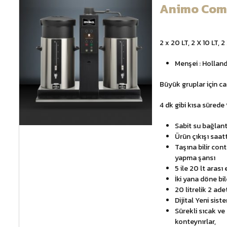
Animo Combi
2 x 20 LT, 2 X 10 LT, 2
Menşei : Hollan
Büyük gruplar için ca
4 dk gibi kısa sürede
Sabit su bağlant
Ürün çıkışı saat
Taşına bilir cont
yapma şansı
5 ile 20 lt aras
İki yana döne bil
20 litrelik 2 ad
Dijital Yeni sist
Sürekli sıcak ve 
konteynırlar,