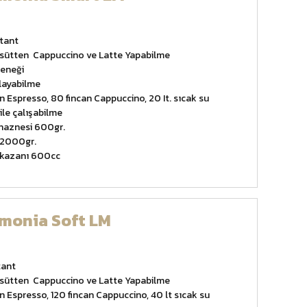
stant
e sütten Cappuccino ve Latte Yapabilme
çeneği
rlayabilme
n Espresso, 80 fincan Cappuccino, 20 It. sıcak su
ile çalışabilme
haznesi 600gr.
 2000gr.
 kazanı 600cc
rmonia Soft LM
tant
e sütten Cappuccino ve Latte Yapabilme
n Espresso, 120 fincan Cappuccino, 40 lt sıcak su