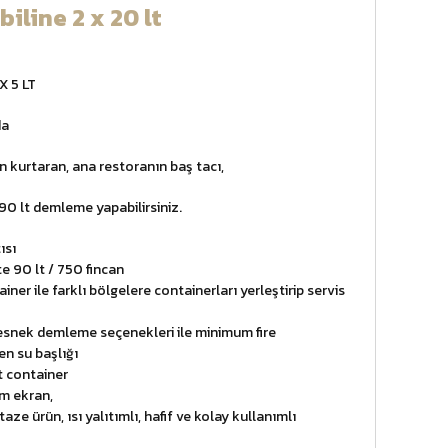
line 2 x 20 lt
 X 5 LT
da
n kurtaran, ana restoranın baş tacı,
 90 lt demleme yapabilirsiniz.
ısı
te 90 lt / 750 fincan
ainer ile farklı bölgelere containerları yerleştirip servis
ı esnek demleme seçenekleri ile minimum fire
en su başlığı
et container
em ekran,
taze ürün, ısı yalıtımlı, hafif ve kolay kullanımlı