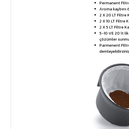
Permanent Filtr
Aroma kaybını 
2 X 20 LT Filtre
2 X 10 LT Filtre
2 X 5 LT Filtre K
5-10 VE 20 lt lik
çözümler sunma
Parmenent Filtre 
demleyebilirsiniz