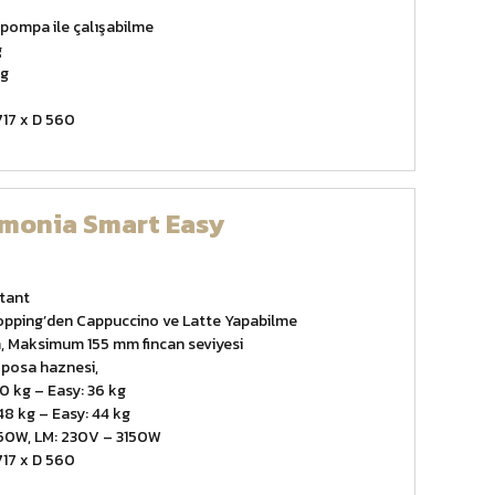
pompa ile çalışabilme
g
kg
717 x D 560
rmonia Smart Easy
stant
 Topping’den Cappuccino ve Latte Yapabilme
 Maksimum 155 mm fincan seviyesi
 posa haznesi,
40 kg – Easy: 36 kg
 48 kg – Easy: 44 kg
950W, LM: 230V – 3150W
717 x D 560