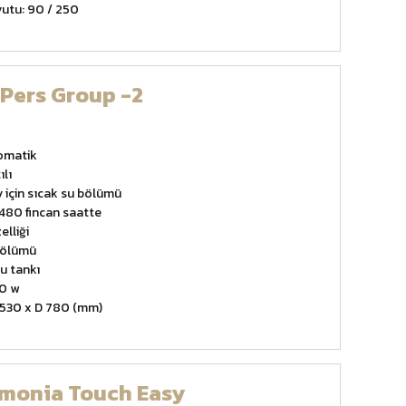
yutu: 90 / 250
Pers Group -2
tomatik
ılı
y için sıcak su bölümü
480 fincan saatte
elliği
bölümü
su tankı
0 w
 530 x D 780 (mm)
rmonia Touch Easy