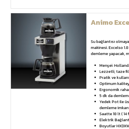
Animo Exce
Su bağlantısı olmayan
makinesi. Excelso 1.8 l
demleme yapacak, mis
Menşei: Holland
Lezzetli, taze fi
Pratik ve kullan
Optimum kalitey
Ergonomik rahat
5 dk da demlem
Yedek Pot ile ü
demleme imkan
Saatte 18 lt ( 1
Elektrik Bağlan
Boyutlar HXDXW