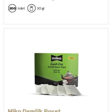
200
Adet
30 gr
Miko Demlik Poşet