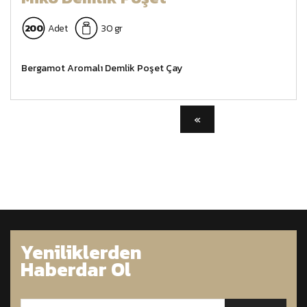
200
Adet
30 gr
Bergamot Aromalı Demlik Poşet Çay
Yeniliklerden
Haberdar Ol