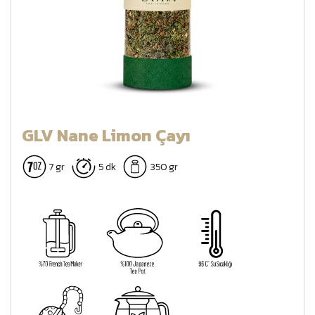
GLV Nane Limon Çayı
7 gr
5 dk
350 gr