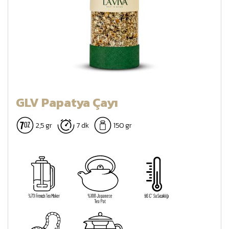
GLV Papatya Çayı
2,5 gr
7 dk
150 gr