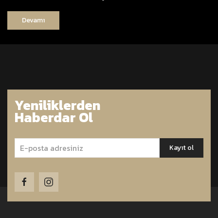
Devamı
Yeniliklerden
Haberdar Ol