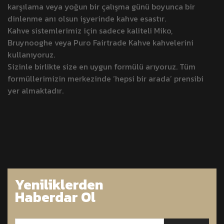
karşılama veya yoğun bir çalışma günü boyunca bir
dinlenme anı olsun işyerinde kahve esastır.
Kahve sistemlerimiz için sadece kaliteli Miko,
Bruynooghe veya Puro Fairtrade Kahve kahvelerini
kullanıyoruz.
Sizinle birlikte size en uygun formülü arıyoruz. Tüm
formüllerimizin merkezinde ‘hepsi bir arada’ prensibi
yer almaktadır.
Yeniliklerden
Haberdar Ol