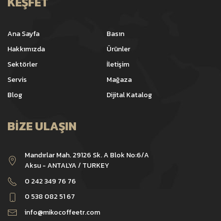
KEŞFET
Ana Sayfa
Basın
Hakkımızda
Ürünler
Sektörler
İletişim
Servis
Mağaza
Blog
Dijital Katalog
BIZE ULAŞIN
Mandırlar Mah. 29126 Sk. A Blok No:6/A
Aksu - ANTALYA / TURKEY
0 242 349 76 76
0 538 082 51 67
info@mikocoffeetr.com