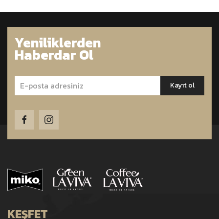
Yeniliklerden
Haberdar Ol
KEŞFET