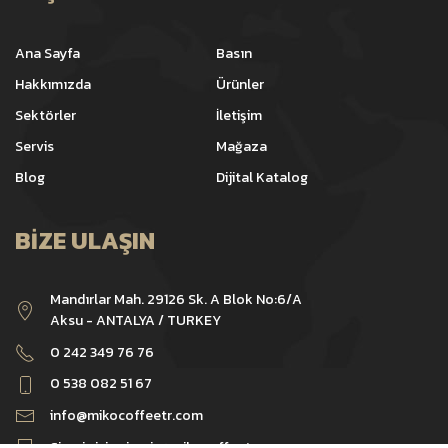
Ana Sayfa
Basın
Hakkımızda
Ürünler
Sektörler
İletişim
Servis
Mağaza
Blog
Dijital Katalog
BIZE ULAŞIN
Mandırlar Mah. 29126 Sk. A Blok No:6/A
Aksu - ANTALYA / TURKEY
0 242 349 76 76
0 538 082 51 67
info@mikocoffeetr.com
Sipariş için
siparis@mikocoffeetr.com