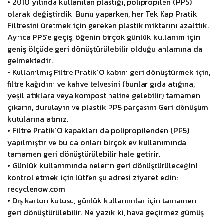
• 2010 yılında kullanılan plastiği, polipropilen (PP5)
olarak değiştirdik. Bunu yaparken, her Tek Kap Pratik
Filtresini üretmek için gereken plastik miktarını azalttık.
Ayrıca PP5’e geçiş, öğenin birçok günlük kullanım için
geniş ölçüde geri dönüştürülebilir olduğu anlamına da
gelmektedir.
• Kullanılmış Filtre Pratik’O kabını geri dönüştürmek için,
filtre kağıdını ve kahve telvesini (bunlar gıda atığına,
yeşil atıklara veya kompost haline gelebilir) tamamen
çıkarın, durulayın ve plastik PP5 parçasını Geri dönüşüm
kutularına atınız.
• Filtre Pratik’O kapakları da polipropilenden (PP5)
yapılmıştır ve bu da onları birçok ev kullanımında
tamamen geri dönüştürülebilir hale getirir.
• Günlük kullanımında nelerin geri dönüştürüleceğini
kontrol etmek için lütfen şu adresi ziyaret edin:
recyclenow.com
• Dış karton kutusu, günlük kullanımlar için tamamen
geri dönüştürülebilir. Ne yazık ki, hava geçirmez gümüş