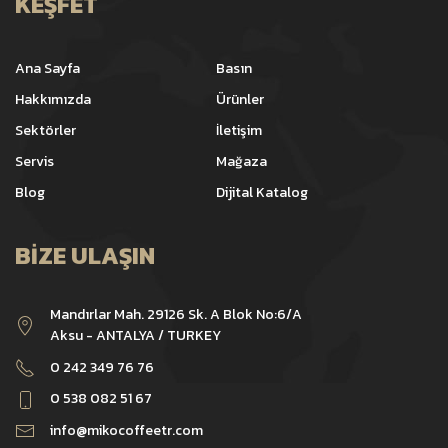
KEŞFET
Ana Sayfa
Basın
Hakkımızda
Ürünler
Sektörler
İletişim
Servis
Mağaza
Blog
Dijital Katalog
BIZE ULAŞIN
Mandırlar Mah. 29126 Sk. A Blok No:6/A
Aksu - ANTALYA / TURKEY
0 242 349 76 76
0 538 082 51 67
info@mikocoffeetr.com