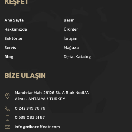
KEŞFET
Ana Sayfa
Basın
Hakkımızda
Ürünler
Sektörler
İletişim
Servis
Mağaza
Blog
Dijital Katalog
BIZE ULAŞIN
Mandırlar Mah. 29126 Sk. A Blok No:6/A
Aksu - ANTALYA / TURKEY
0 242 349 76 76
0 538 082 51 67
info@mikocoffeetr.com