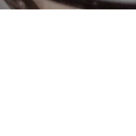
kalitesinden kaynaklanan arızalardır.Contalardan sızıntı, ısı
izi uzun yıllar kullanabilmenizi ayrıca makinenizi kullandığ
alitesidir.Su önemsiz gibi görünse de hazırladığımız kahven
emleme sırasında kahvenin barındırdığı katı ve sıvı yağları çö
r kahvenin barındırdıklarından fazladır o yüzden kahvenin ta
asını engeller yani demlenmez. Aksine düşük mineralli su is
iz durumdur. Bunun ideal oranını yazımızın ilerleyen bölümü
ır. O yüzden bu ozmos sistemleri yerine bu makinelere uygun 