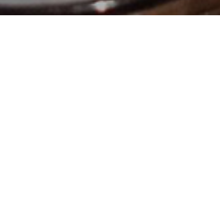
tma elemanlarının arızalanması veya tıkanmış
ınız süre boyunca lezzetli espresso verebilmenizi
in çok büyük bölümü sudan oluşur (%96).Su,
zer. Su, kahveyi ekstrakte edebilecek her türlü
dında su önemli unsurdur.Yüksek mineralli su yani
e kahvenin normalden fazla demlenmesini sağlar
nde bulacaksınız.Ters ozmos sistemlerinin genelde
arıtma cihazları kullanmakta fayda var.