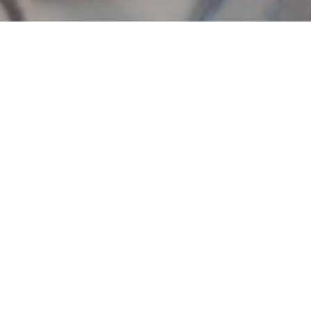
Teknik servislerdeki makine arızlarının birçoğu su 
makine. Bu gibi sorunlardan kaçınmanızı ve makinen
sağlamanın en önemli unsuru kullandığınız suyun k
kahvenin tadını açığa çıkaran ortam görevi görür. D
eser miktarda minerallere sahiptir ve bu mineralle
tds değeri yüksek olan su kahve’nin ekstrakte olm
buda kahveye acılık verir. Her ikiside istemediğim
ppm derecesi 20ppm’dir suyun tüm minerallerini al
TDS Nedir?