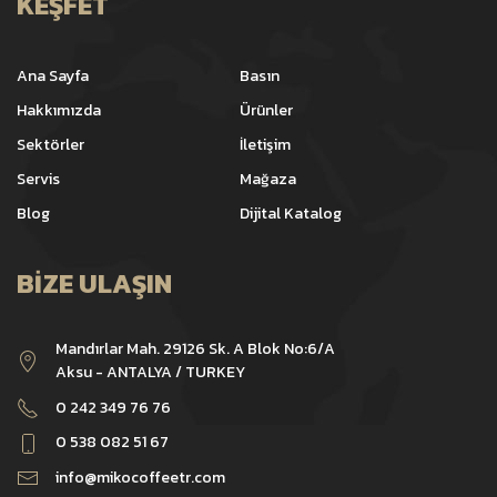
KEŞFET
Ana Sayfa
Basın
Hakkımızda
Ürünler
Sektörler
İletişim
Servis
Mağaza
Blog
Dijital Katalog
BIZE ULAŞIN
Mandırlar Mah. 29126 Sk. A Blok No:6/A
Aksu - ANTALYA / TURKEY
0 242 349 76 76
0 538 082 51 67
info@mikocoffeetr.com