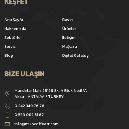
KEŞFET
Ana Sayfa
Basın
Hakkımızda
Ürünler
Sektörler
İletişim
Servis
Mağaza
Blog
Dijital Katalog
BIZE ULAŞIN
Mandırlar Mah. 29126 Sk. A Blok No:6/A
Aksu - ANTALYA / TURKEY
0 242 349 76 76
0 538 082 51 67
info@mikocoffeetr.com