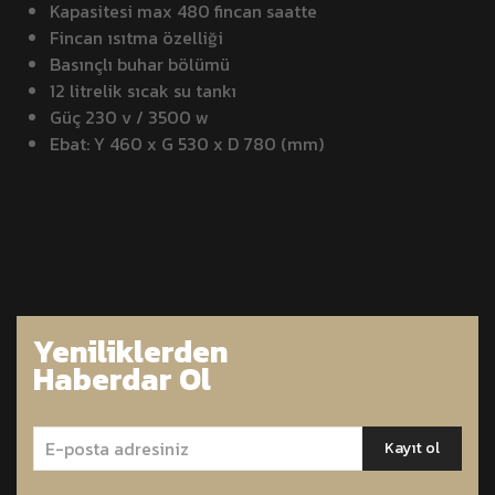
Kapasitesi max 480 fincan saatte
Fincan ısıtma özelliği
Basınçlı buhar bölümü
12 litrelik sıcak su tankı
Güç 230 v / 3500 w
Ebat: Y 460 x G 530 x D 780 (mm)
Yeniliklerden
Haberdar Ol