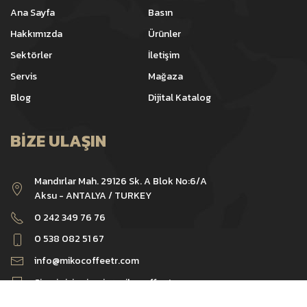
Ana Sayfa
Basın
Hakkımızda
Ürünler
Sektörler
İletişim
Servis
Mağaza
Blog
Dijital Katalog
BIZE ULAŞIN
Mandırlar Mah. 29126 Sk. A Blok No:6/A
Aksu - ANTALYA / TURKEY
0 242 349 76 76
0 538 082 51 67
info@mikocoffeetr.com
Sipariş için
siparis@mikocoffeetr.com