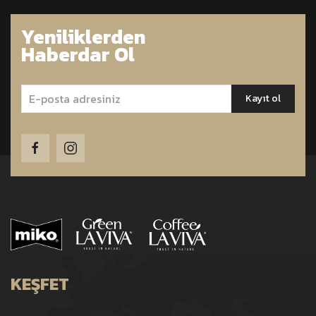
Yeniliklerden
Haberdar Ol
KEŞFET