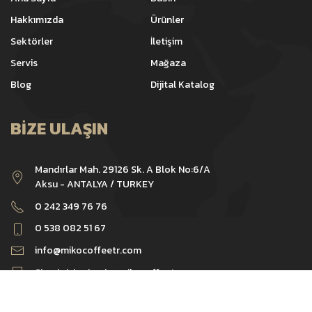
Hakkımızda
Ürünler
Sektörler
İletişim
Servis
Mağaza
Blog
Dijital Katalog
BIZE ULAŞIN
Mandırlar Mah. 29126 Sk. A Blok No:6/A
Aksu - ANTALYA / TURKEY
0 242 349 76 76
0 538 082 51 67
info@mikocoffeetr.com
Sipariş için
siparis@mikocoffeetr.com