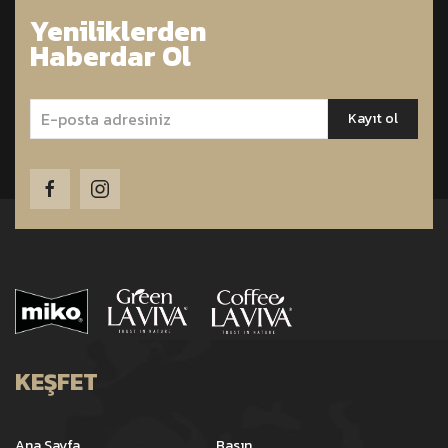
Yeniliklerden
Haberdar Ol
KEŞFET
Ana Sayfa
Basın