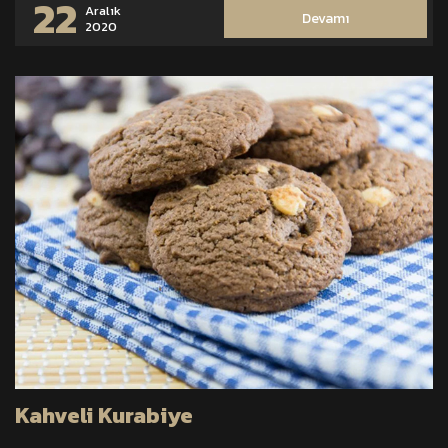
22
Aralık
Devamı
2020
Kahveli Kurabiye